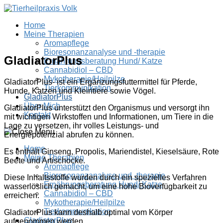
Home
Meine Therapien
Aromapflege
Bioresonanzanalyse und -therapie
GladiatorPlus
Ernährungsberatung Hund/ Katze
Cannabidiol – CBD
Mykotherapie/Heilpilze
GladiatorPlus- ist ein Ergänzungsfuttermittel für Pferde,
Tierkommunikation
Hunde, Katzen und Kleintiere sowie Vögel.
GladiatorPlus
Über Mich
GladiatorPlus unterstützt den Organismus und versorgt ihn
Kontakt
mit wichtigen Wirkstoffen und Informationen, um Tiere in die
Lage zu versetzen, ihr volles Leistungs- und
Energiepotenzial abrufen zu können.
Home
Es enthält Ginseng, Propolis, Mariendistel, Kieselsäure, Rote
Meine Therapien
Beete und Artischocke.
Aromapflege
Bioresonanzanalyse und -therapie
Diese Inhaltsstoffe wurden durch ein spezielles Verfahren
Ernährungsberatung Hund/ Katze
wasserlöslich gemacht, um eine hohe Bioverfügbarkeit zu
Cannabidiol – CBD
erreichen.
Mykotherapie/Heilpilze
Tierkommunikation
GladiatorPlus kann deshalb optimal vom Körper
GladiatorPlus
aufgenommen werden.