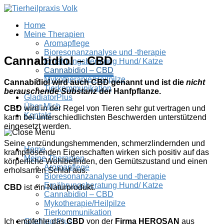
Home
Meine Therapien
Aromapflege
Bioresonanzanalyse und -therapie
Cannabidiol – CBD
Ernährungsberatung Hund/ Katze
Cannabidiol – CBD
Mykotherapie/Heilpilze
Cannabidiol wird auch CBD genannt und ist die
nicht
Tierkommunikation
berauschende Substanz
der Hanfpflanze.
GladiatorPlus
Über Mich
CBD
wird in der Regel von Tieren sehr gut vertragen und
Kontakt
kann bei unterschiedlichsten Beschwerden unterstützend
eingesetzt werden.
Seine entzündungshemmenden, schmerzlindernden und
Home
krampflösenden Eigenschaften wirken sich positiv auf das
Meine Therapien
körperliche Wohlbefinden, den Gemütszustand und einen
Aromapflege
erholsamen Schlaf aus.
Bioresonanzanalyse und -therapie
Ernährungsberatung Hund/ Katze
CBD
ist ein Naturprodukt.
Cannabidiol – CBD
Mykotherapie/Heilpilze
Tierkommunikation
Ich empfehle das
CBD
von der
Firma HEROSAN
aus
GladiatorPlus